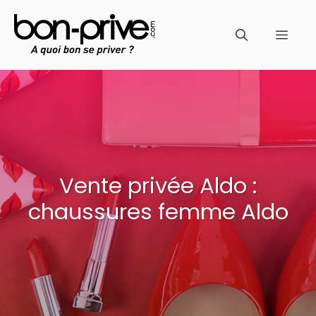
Aller
au
Men
contenu
Vente privée Aldo :
chaussures femme Aldo