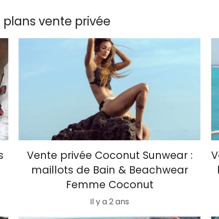
s plans vente privée
s
Vente privée Coconut Sunwear :
V
maillots de Bain & Beachwear
Femme Coconut
Il y a 2 ans