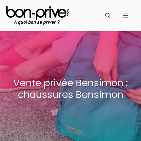
Aller
au
Men
contenu
Vente privée Bensimon :
chaussures Bensimon