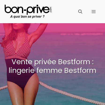
Aller
au
Men
contenu
Vente privée Bestform :
lingerie femme Bestform