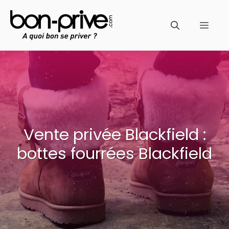
Aller
au
Men
contenu
Vente privée Blackfield :
bottes fourrées Blackfield