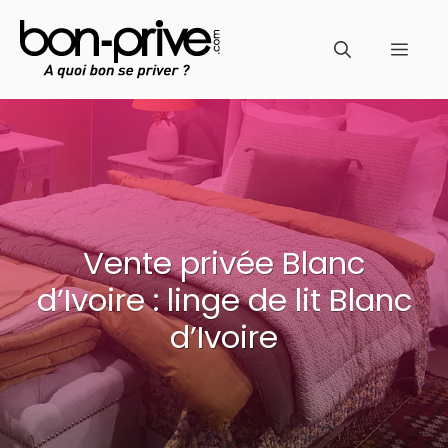
Aller
au
Men
contenu
Vente privée Blanc
d’Ivoire : linge de lit Blanc
d’Ivoire