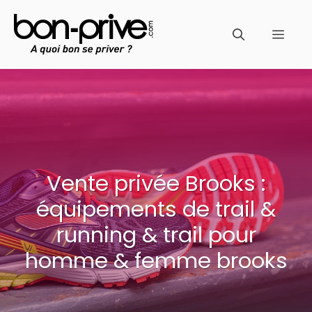
Aller
au
Men
contenu
Vente privée Brooks :
équipements de trail &
running & trail pour
homme & femme brooks