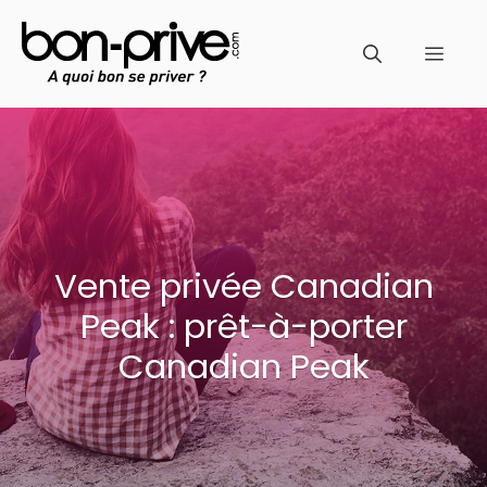
Aller
au
Men
contenu
Vente privée Canadian
Peak : prêt-à-porter
Canadian Peak