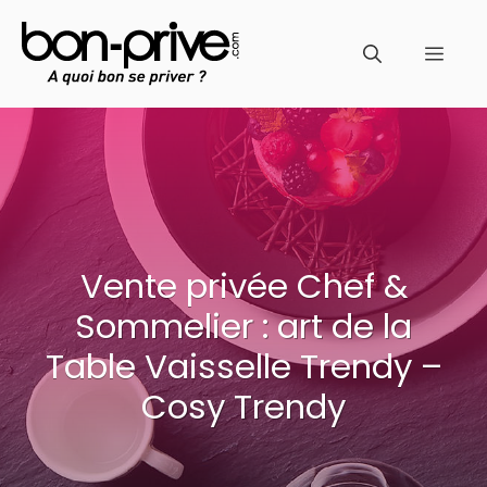
Aller
au
Men
contenu
Vente privée Chef &
Sommelier : art de la
Table Vaisselle Trendy –
Cosy Trendy