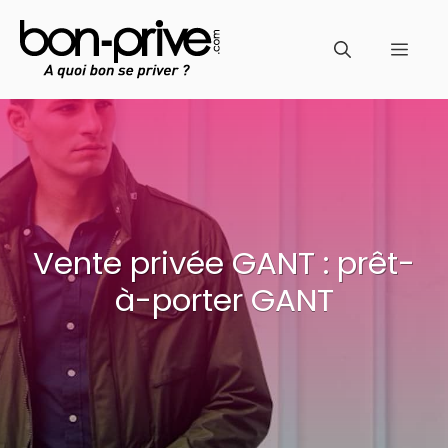
Aller
au
Men
contenu
Vente privée GANT : prêt-
à-porter GANT