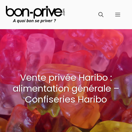
Aller
au
Men
contenu
Vente privée Haribo :
alimentation générale –
Confiseries Haribo