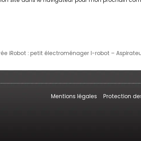
vée iRobot : petit électroménager I-robot – Aspirate
Mentions légales
Protection de