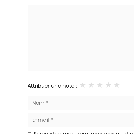
Commentaire
★
★
★
★
★
Attribuer une note :
Nom
E-
mail
Enregistrer mon nom, mon e-mail et 