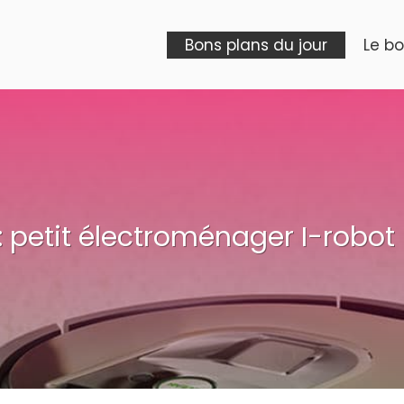
Bons plans du jour
Le b
: petit électroménager I-robot