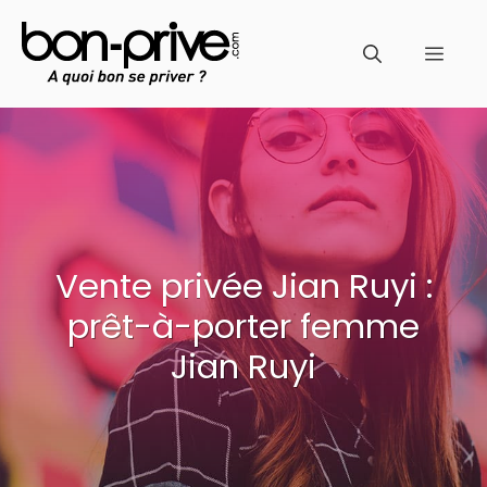
Aller
au
Men
contenu
Vente privée Jian Ruyi :
prêt-à-porter femme
Jian Ruyi