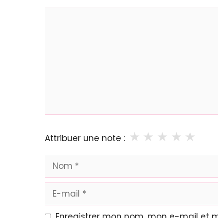
Commentaire
★
★
★
★
★
Attribuer une note :
Nom
E-
mail
Enregistrer mon nom, mon e-mail et 