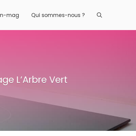
on-mag
Qui sommes-nous ?
age L’Arbre Vert