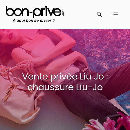
Aller
au
Men
contenu
Vente privée Liu Jo :
chaussure Liu-Jo