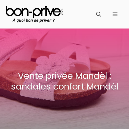
Aller
au
Men
contenu
Vente privée Mandèl :
sandales confort Mandèl