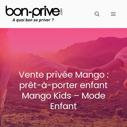
Aller
au
Men
contenu
Vente privée Mango :
prêt-à-porter enfant
Mango Kids – Mode
Enfant