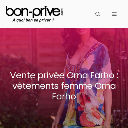
Aller
au
Men
contenu
Vente privée Orna Farho :
vêtements femme Orna
Farho