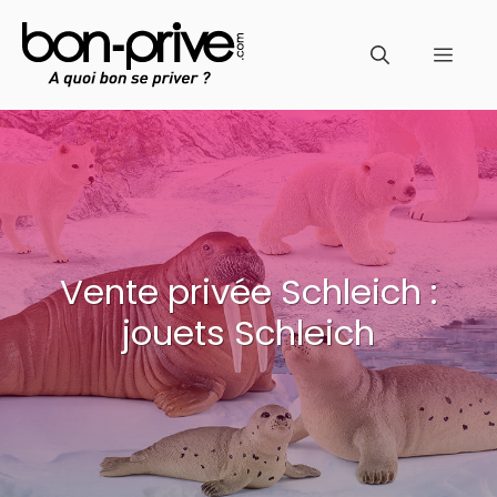
Aller
au
Men
contenu
Vente privée Schleich :
jouets Schleich