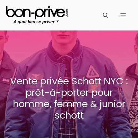
Aller
au
Men
contenu
Vente privée Schott NYC :
prêt-à-porter pour
homme, femme & junior
schott