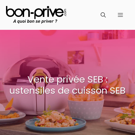
Aller
au
Men
contenu
Vente privée SEB :
ustensiles de cuisson SEB