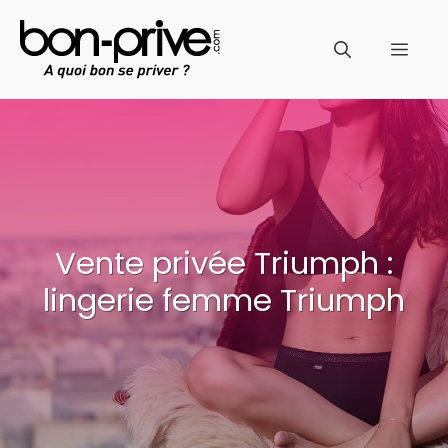
Aller
au
Men
contenu
Vente privée Triumph :
lingerie femme Triumph