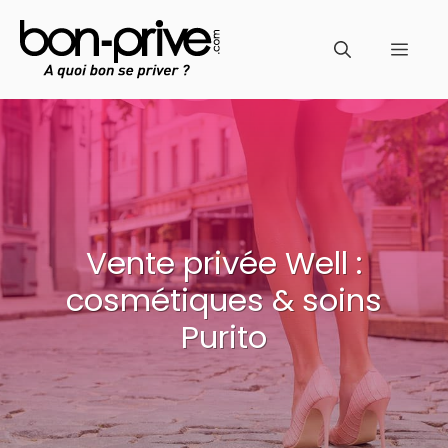
Aller
au
Men
contenu
Vente privée Well :
cosmétiques & soins
Purito