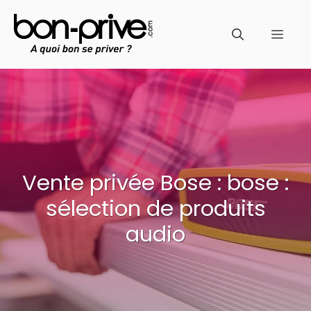
Aller
au
Men
contenu
Vente privée Bose : bose :
sélection de produits
audio